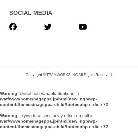
SOCIAL MEDIA
Copyright © TEAMWORKS INC All Rights Reserved.
Warning
: Undefined variable $options in
/var/www/home/nageppa.jp/html/new_ngp/wp-
content/themes/nageppa-child/footer.php
on line
72
Warning
: Trying to access array offset on null in
/var/www/home/nageppa.jp/html/new_ngp/wp-
content/themes/nageppa-child/footer.php
on line
72