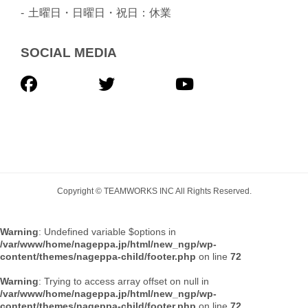
土曜日・日曜日・祝日：休業
SOCIAL MEDIA
Copyright © TEAMWORKS INC All Rights Reserved.
Warning
: Undefined variable $options in
/var/www/home/nageppa.jp/html/new_ngp/wp-
content/themes/nageppa-child/footer.php
on line
72
Warning
: Trying to access array offset on null in
/var/www/home/nageppa.jp/html/new_ngp/wp-
content/themes/nageppa-child/footer.php
on line
72