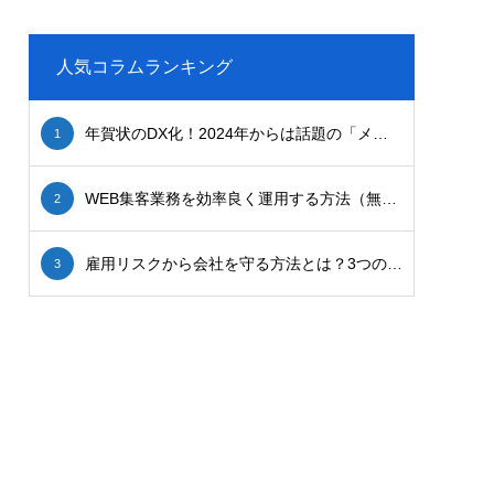
人気コラムランキング
年賀状のDX化！2024年からは話題の「メール年賀状」で新年の挨拶を！
1
WEB集客業務を効率良く運用する方法（無料テンプレ配布）
2
雇用リスクから会社を守る方法とは？3つのアイディアを解説！
3