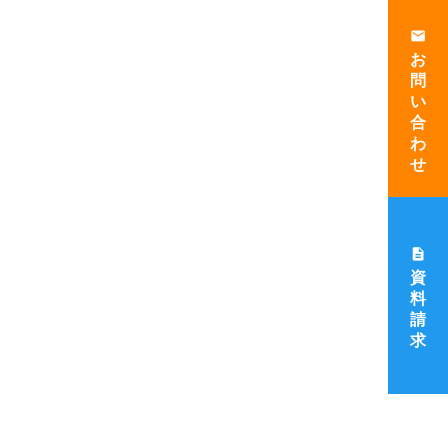
email
お
問
い
合
わ
せ
description
資
料
請
求