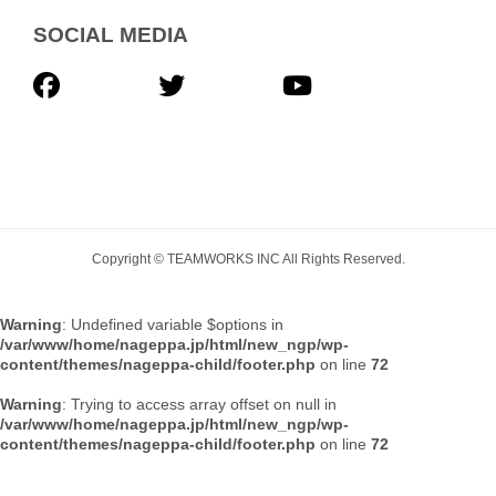
SOCIAL MEDIA
Copyright © TEAMWORKS INC All Rights Reserved.
Warning
: Undefined variable $options in
/var/www/home/nageppa.jp/html/new_ngp/wp-
content/themes/nageppa-child/footer.php
on line
72
Warning
: Trying to access array offset on null in
/var/www/home/nageppa.jp/html/new_ngp/wp-
content/themes/nageppa-child/footer.php
on line
72