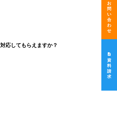
お
問
い
合
わ
せ
も対応してもらえますか？
description
資
料
請
求