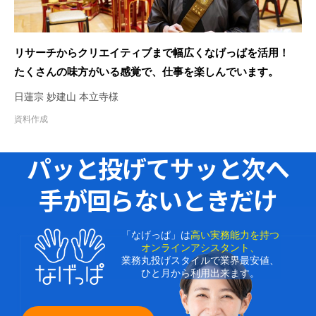
リサーチからクリエイティブまで幅広くなげっぱを活用！
たくさんの味方がいる感覚で、仕事を楽しんでいます。
日蓮宗 妙建山 本立寺様
資料作成
パッと投げてサッと次へ
手が回らないときだけ
「なげっぱ」は
高い実務能力を持つ
オンラインアシスタント、
業務丸投げスタイルで業界最安値、
ひと月から利用出来ます。