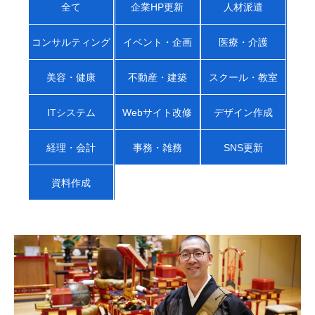
全て
企業HP更新
人材派遣
コンサルティング
イベント・企画
医療・介護
美容・健康
不動産・建築
スクール・教室
ITシステム
Webサイト改修
デザイン作成
経理・会計
事務・雑務
SNS更新
資料作成