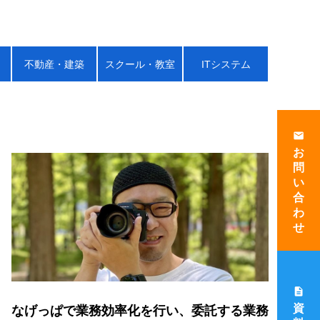
不動産・建築
スクール・教室
ITシステム
email
お
問
い
合
わ
せ
description
資
なげっぱで業務効率化を行い、委託する業務