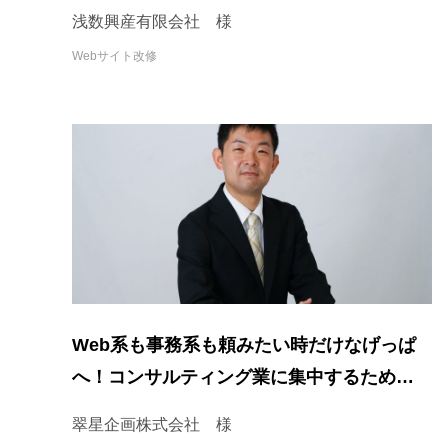
ことにより、依頼がスムーズに。
浅数興産有限会社 様
Webサイト改修
Web系も事務系も頼みたい時だけなげっぱ
へ！コンサルティング業に集中するための業
務体制の見直し方とは
翠星企画株式会社 様