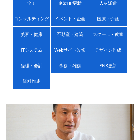
全て
企業HP更新
人材派遣
コンサルティング
イベント・企画
医療・介護
美容・健康
不動産・建築
スクール・教室
ITシステム
Webサイト改修
デザイン作成
経理・会計
事務・雑務
SNS更新
資料作成