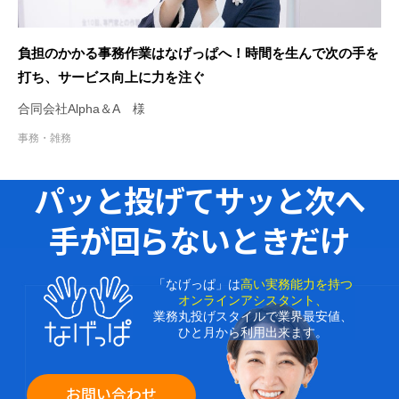
負担のかかる事務作業はなげっぱへ！時間を生んで次の手を
打ち、サービス向上に力を注ぐ
合同会社Alpha＆A 様
事務・雑務
パッと投げてサッと次へ
手が回らないときだけ
「なげっぱ」は
高い実務能力を持つ
オンラインアシスタント、
業務丸投げスタイルで業界最安値、
ひと月から利用出来ます。
お問い合わせ