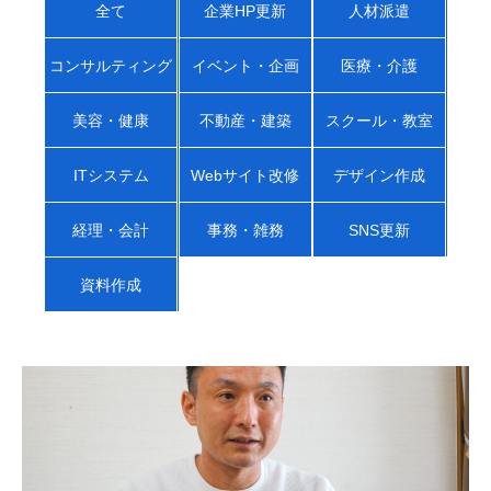
全て
企業HP更新
人材派遣
コンサルティング
イベント・企画
医療・介護
美容・健康
不動産・建築
スクール・教室
ITシステム
Webサイト改修
デザイン作成
経理・会計
事務・雑務
SNS更新
資料作成