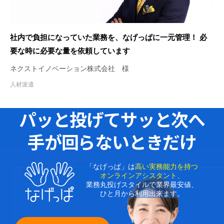
社内で負担になっていた業務を、なげっぱに一元管理！ 必
要な時に必要な量を依頼しています
ネクストイノベーション株式会社 様
人材派遣
パッと投げてサッと次へ
手が回らないときだけ
「なげっぱ」は
高い実務能力を持つ
オンラインアシスタント、
業務丸投げスタイルで業界最安値、
ひと月から利用出来ます。