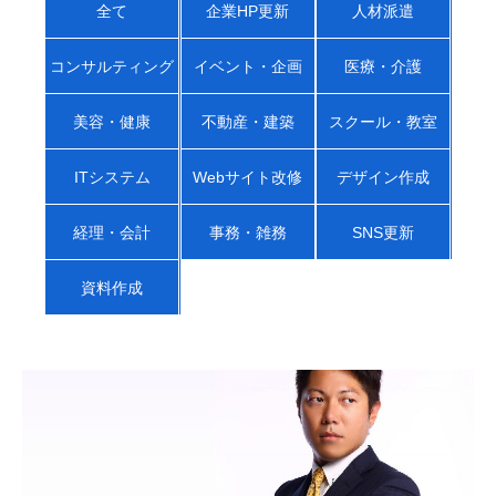
全て
企業HP更新
人材派遣
コンサルティング
イベント・企画
医療・介護
美容・健康
不動産・建築
スクール・教室
ITシステム
Webサイト改修
デザイン作成
経理・会計
事務・雑務
SNS更新
資料作成