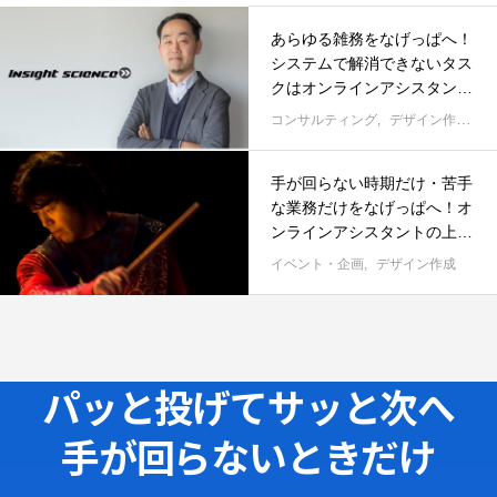
あらゆる雑務をなげっぱへ！
システムで解消できないタス
クはオンラインアシスタント
で自動化
コンサルティング
デザイン作成
事
手が回らない時期だけ・苦手
な業務だけをなげっぱへ！オ
ンラインアシスタントの上手
な短期的活用法
イベント・企画
デザイン作成
パッと投げてサッと次へ
手が回らないときだけ