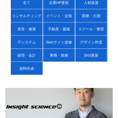
全て
企業HP更新
人材派遣
コンサルティング
イベント・企画
医療・介護
美容・健康
不動産・建築
スクール・教室
ITシステム
Webサイト改修
デザイン作成
経理・会計
事務・雑務
SNS更新
資料作成