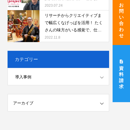
お
も参加。なげっぱ には資料作成
2023.07.24
問
で参加してもらっています！
リサーチからクリエイティブま
い
で幅広くなげっぱを活用！ たく
合
わ
さんの味方がいる感覚で、仕事
せ
を楽しんでいます。
2022.11.8
カテゴリー
description
資
料
導入事例
請
求
アーカイブ