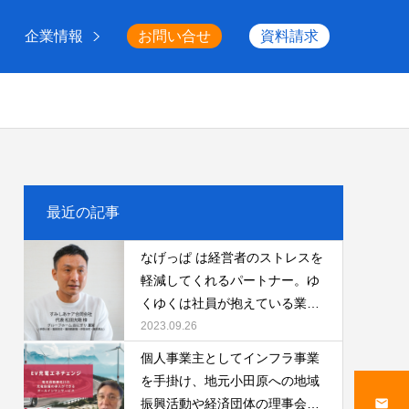
企業情報
お問い合せ
資料請求
最近の記事
なげっぱ は経営者のストレスを
軽減してくれるパートナー。ゆ
くゆくは社員が抱えている業務
も依頼が出来るようになればい
2023.09.26
いと考えています。
個人事業主としてインフラ事業
を手掛け、地元小田原への地域
振興活動や経済団体の理事会へ
email