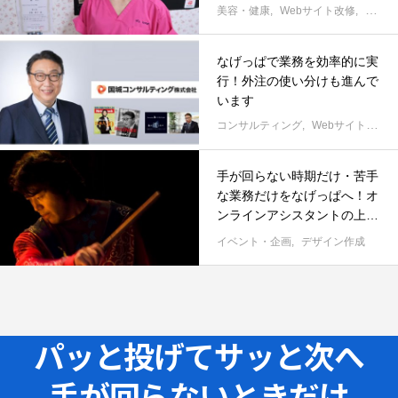
きています。
美容・健康
Webサイト改修
デザイ
なげっぱで業務を効率的に実
行！外注の使い分けも進んで
います
コンサルティング
Webサイト改修
手が回らない時期だけ・苦手
な業務だけをなげっぱへ！オ
ンラインアシスタントの上手
な短期的活用法
イベント・企画
デザイン作成
パッと投げてサッと次へ
手が回らないときだけ