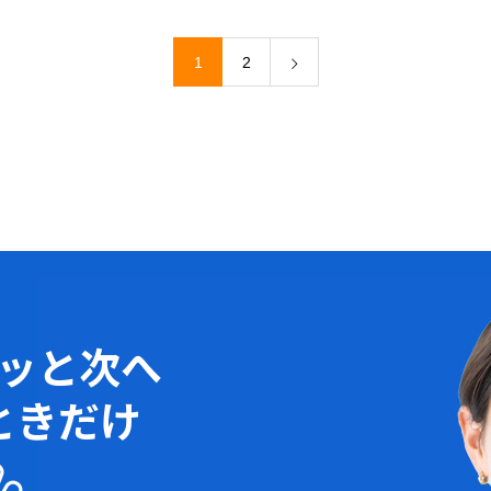
1
2
ッと次へ
ときだけ