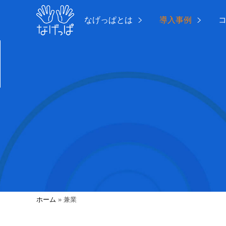
なげっぱとは
導入事例
ホーム
»
兼業