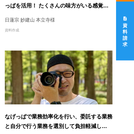
っぱを活用！ たくさんの味方がいる感覚
で、仕事を楽しんでいます。
description
日蓮宗 妙建山 本立寺様
資
資料作成
料
請
求
なげっぱで業務効率化を行い、委託する業務
と自分で行う業務を選別して負担軽減してい