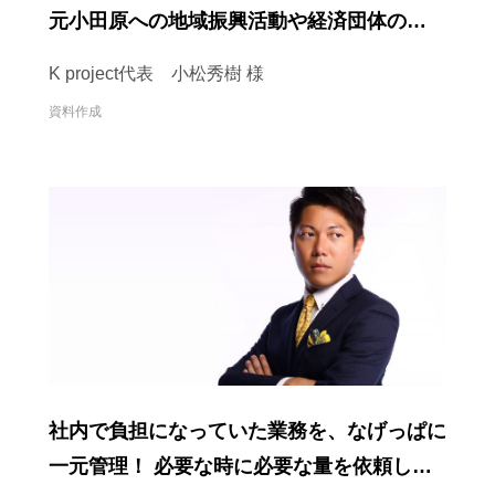
元小田原への地域振興活動や経済団体の理事
会へも参加。なげっぱ には資料作成で参加
K project代表 小松秀樹 様
してもらっています！
資料作成
社内で負担になっていた業務を、なげっぱに
一元管理！ 必要な時に必要な量を依頼して