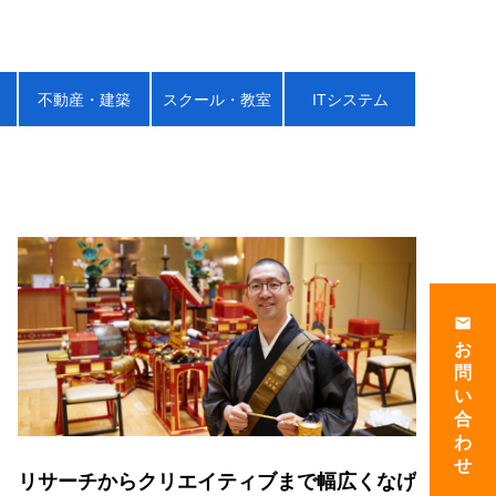
不動産・建築
スクール・教室
ITシステム
email
お
問
い
合
わ
せ
リサーチからクリエイティブまで幅広くなげ