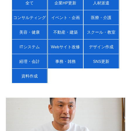
全て
企業HP更新
人材派遣
コンサルティング
イベント・企画
医療・介護
美容・健康
不動産・建築
スクール・教室
ITシステム
Webサイト改修
デザイン作成
経理・会計
事務・雑務
SNS更新
資料作成